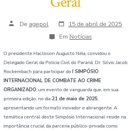
Geral
Data
Autor
De
agepol
15 de abril de 2025
do
do
post
post
Categorias
Em
Notícias
O presidente Haclisson Augusto Néia, convidou o
Delegado Geral da Policia Civil do Paraná, Dr. Silvio Jacob
Rockembach para participar do
I SIMPÓSIO
INTERNACIONAL DE COMBATE AO CRIME
ORGANIZADO
, um evento de vanguarda que, em sua
primeira edição, no dia
21 de maio de 2025
,
apresentando um formato inovador e abrangente. A
temática central deste Simpósio Internacional reside na
importância crucial da parceria público-privada como