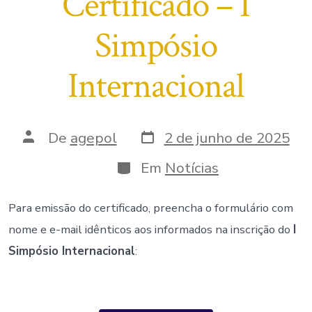
Certificado – I
Simpósio
Internacional
Data
Autor
De
agepol
2 de junho de 2025
do
do
post
post
Categorias
Em
Notícias
Para emissão do certificado, preencha o formulário com
nome e e-mail idênticos aos informados na inscrição do
I
Simpósio Internacional
: