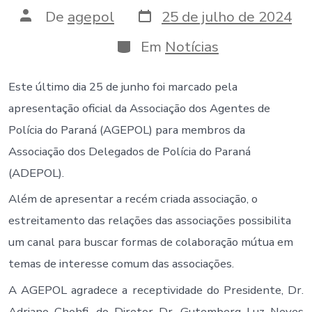
Data
Autor
De
agepol
25 de julho de 2024
do
do
post
post
Categorias
Em
Notícias
Este último dia 25 de junho foi marcado pela
apresentação oficial da Associação dos Agentes de
Polícia do Paraná (AGEPOL) para membros da
Associação dos Delegados de Polícia do Paraná
(ADEPOL).
Além de apresentar a recém criada associação, o
estreitamento das relações das associações possibilita
um canal para buscar formas de colaboração mútua em
temas de interesse comum das associações.
A AGEPOL agradece a receptividade do Presidente, Dr.
Adriano Chohfi, do Diretor Dr. Gutemberg Luz Neves