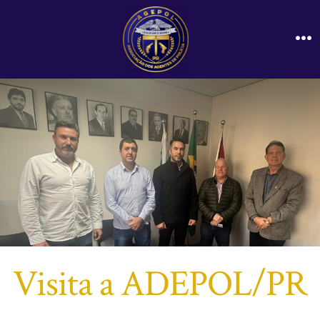
Ir
direto
M
para
o
conteúdo
Visita a ADEPOL/PR